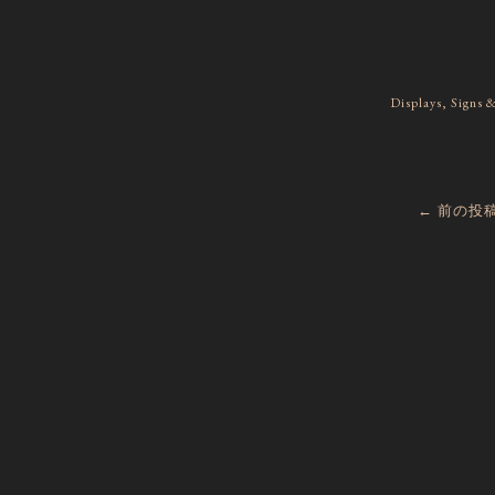
内
投
容
稿
を
ナ
ス
ビ
キ
ゲ
Displays, Signs 
ッ
ー
プ
シ
ョ
ン
←
前の投