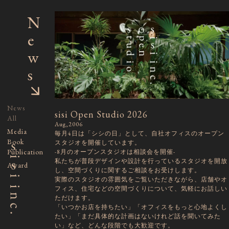
内
容
N
を
ス
e
キ
ッ
w
プ
s
News
sisi Open Studio 2026
All
Aug,2006
Media
毎月4日は「シシの日」として、自社オフィスのオープン
Book
スタジオを開催しています。
Publication
-8月のオープンスタジオは相談会を開催-
私たちが普段デザインや設計を行っているスタジオを開放
Award
し、空間づくりに関するご相談をお受けします。
実際のスタジオの雰囲気をご覧いただきながら、店舗やオ
フィス、住宅などの空間づくりについて、気軽にお話しい
ただけます。
「いつかお店を持ちたい」「オフィスをもっと心地よくし
たい」「まだ具体的な計画はないけれど話を聞いてみた
い」など、どんな段階でも大歓迎です。