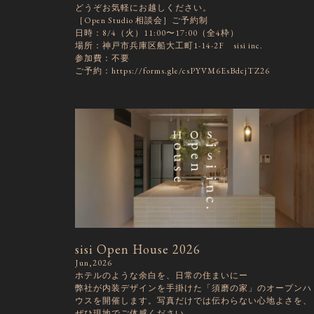
どうぞお気軽にお越しください。
［Open Studio 相談会］ご予約制
日時：8/4（火）11:00〜17:00（全4枠）
場所：神戸市兵庫区船大工町1-14-2F sisi inc.
参加費：不要
ご予約：https://forms.gle/csPYVM6EsBdcjTZ26
sisi Open House 2026
Jun,2026
ホテルのような余白を、日常の住まいにー
弊社が内装デザインを手掛けた「須磨の家」のオープンハ
ウスを開催します。写真だけでは伝わらない心地よさを、
ぜひ現地でご体感ください。