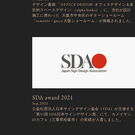
デザイン書籍 「OFFICE DESIGN -オフィスデザイン＆多
目的スペースデザイン-（alpha books）」に、当社が設計
施工に携わった 大阪市中央区のギターショールーム
「zemaitis・greco 大阪ショールーム」が掲載されました。
SDA award 2021
Sep,2021
公益社団法人日本サインデザイン協会（SDA）が主催する
「第55回 SDA日本サインデザイン賞」にて、カメイサン
のカフェ（三重県松阪市） の実績が入選しました。