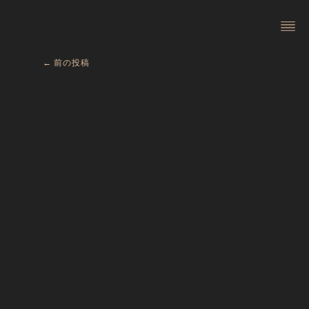
内
投
容
稿
を
ナ
ス
ビ
キ
ゲ
←
前の投稿
ッ
ー
プ
シ
ョ
ン